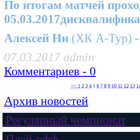
По итогам матчей прохо
05.03.2017
дисквалифика
Алексей Ни
(ХК А-Тур) -
07.03.2017 admin
Комментариев - 0
<<
1
2
3
4
5
6
7
8
9
10
11
12
13
1
Архив новостей
Регулярный чемпионат
Плей-офф