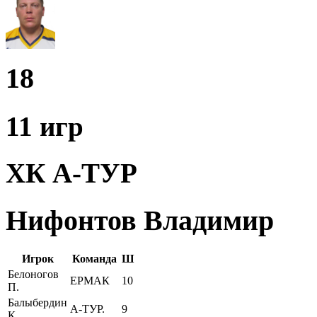
18
11 игр
ХК А-ТУР
Нифонтов Владимир
Игрок
Команда
Ш
Белоногов
ЕРМАК
10
П.
Балыбердин
А-ТУР.
9
К