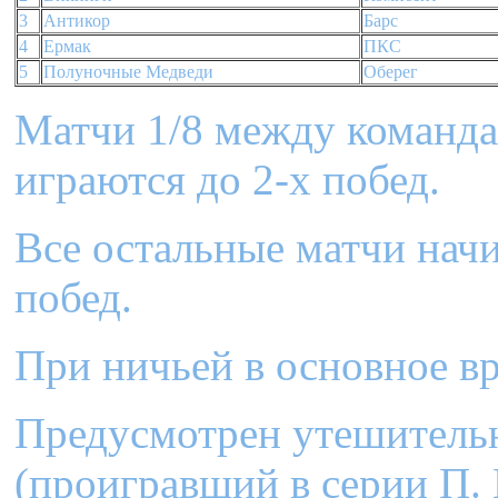
3
Антикор
Барс
4
Ермак
ПКС
5
Полуночные Медведи
Оберег
Матчи 1/8 между команд
играются до 2-x побед.
Все остальные матчи начи
побед.
При ничьей в основное вр
Предусмотрен утешительн
(проигравший в серии П.