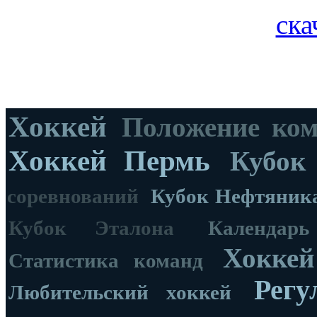
ска
Хоккей
Положение ко
Хоккей Пермь
Кубок
соревнований
Кубок Нефтяник
Кубок Эталона
Календар
Хоккей
Статистика команд
Регу
Любительский хоккей