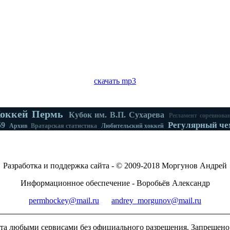
скачать mp3
оккей Пермь
Кубок им. В.П. Сухарева
Регламент соревнова
Регулярный че
59
Архив
Вратарская статистика
Любительский хоккей
Разработка и поддержка сайта - © 2009-2018 Моргунов Андрей
Информационное обеспечение - Воробьёв Александр
permhockey@mail.ru
andrey_morgunov@mail.ru
та любыми сервисами без официального разрешения. Запрещен