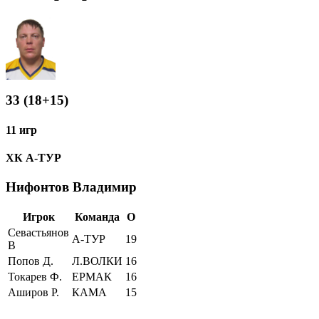
33 (18+15)
11 игр
ХК А-ТУР
Нифонтов Владимир
Игрок
Команда
О
Севастьянов
А-ТУР
19
В
Попов Д.
Л.ВОЛКИ
16
Токарев Ф.
ЕРМАК
16
Аширов Р.
КАМА
15