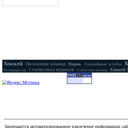
Хоккей
Х
Положение команд
Пермь
Хоккейные клубы
Статистика игроков
Хоккей 
Календарь игр
Статистика команд
Запрещается автоматизированное извлечение информации сай