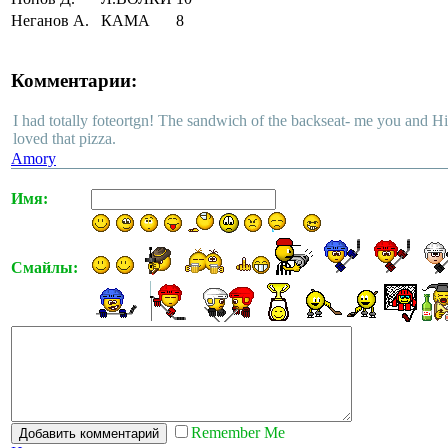
Неганов А.
КАМА
8
Комментарии:
I had totally foteortgn! The sandwich of the backseat- me you and H
loved that pizza.
Amory
Имя:
Смайлы:
Remember Me