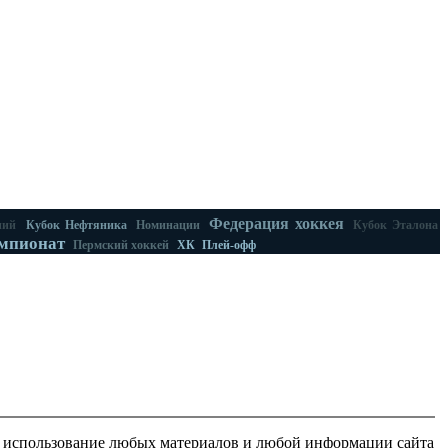
Федерация хоккея
ний
Кубок Нефтяника
Номинации
Кубок Эталона
мпионат
Пермский хоккей
ХК
Плей-офф
о использование любых материалов и любой информации сайта