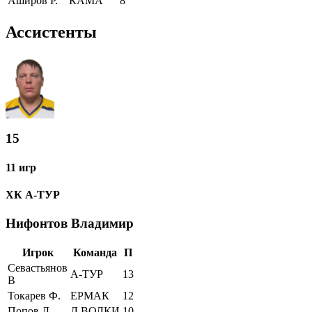
Аширов Р.
КАМА
8
Ассистенты
15
11 игр
ХК А-ТУР
Нифонтов Владимир
Игрок
Команда
П
Севастьянов
А-ТУР
13
В
Токарев Ф.
ЕРМАК
12
Попов Д.
Л.ВОЛКИ
10