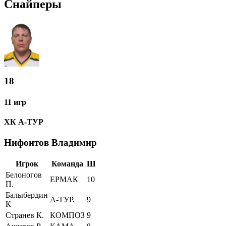
Снайперы
18
11 игр
ХК А-ТУР
Нифонтов Владимир
Игрок
Команда
Ш
Белоногов
ЕРМАК
10
П.
Балыбердин
А-ТУР.
9
К
Странев К.
КОМПОЗ
9