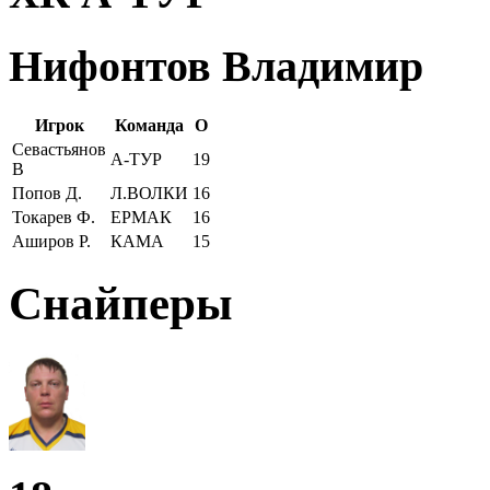
Нифонтов Владимир
Игрок
Команда
О
Севастьянов
А-ТУР
19
В
Попов Д.
Л.ВОЛКИ
16
Токарев Ф.
ЕРМАК
16
Аширов Р.
КАМА
15
Снайперы