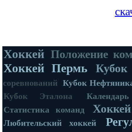
ска
Хоккей
Положение ко
Хоккей Пермь
Кубок
соревнований
Кубок Нефтяник
Кубок Эталона
Календар
Хоккей
Статистика команд
Регу
Любительский хоккей