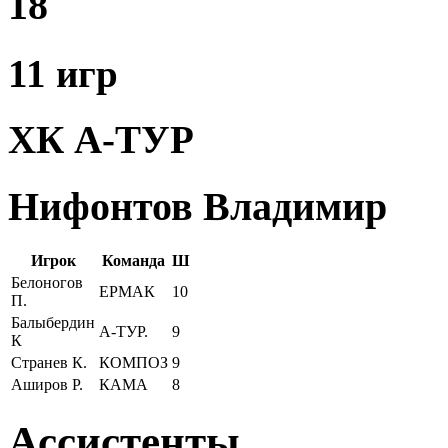
18
11 игр
ХК А-ТУР
Нифонтов Владимир
Игрок
Команда
Ш
Белоногов
ЕРМАК
10
П.
Балыбердин
А-ТУР.
9
К
Странев К.
КОМПОЗ
9
Аширов Р.
КАМА
8
Ассистенты