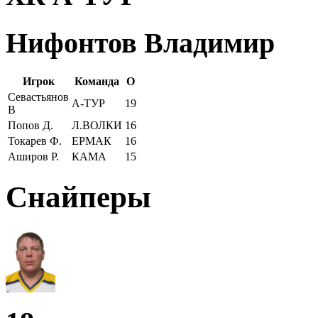
Нифонтов Владимир
Игрок
Команда
О
Севастьянов
А-ТУР
19
В
Попов Д.
Л.ВОЛКИ
16
Токарев Ф.
ЕРМАК
16
Аширов Р.
КАМА
15
Снайперы