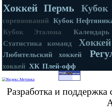
Хоккей Пермь
Кубок
соревнований
Кубок Нефтяник
Кубок Эталона
Календар
Хоккей
Статистика команд
Регу
Любительский хоккей
хоккей
ХК
Плей-офф
Разработка и поддержка 
А