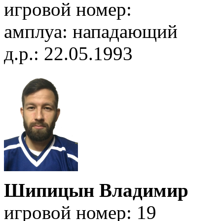
игровой номер:
амплуа: нападающий
д.р.: 22.05.1993
Шипицын Владимир
игровой номер: 19