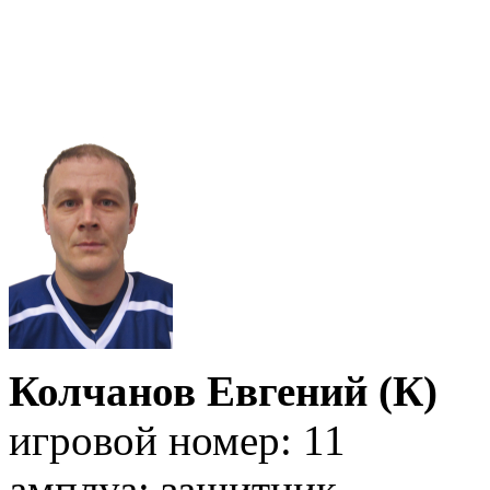
Колчанов Евгений (К)
игровой номер: 11
амплуа: защитник