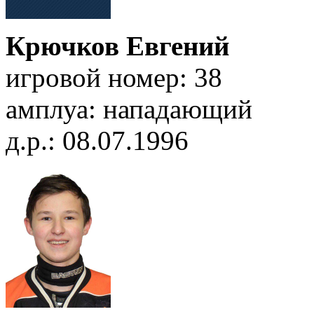
Крючков Евгений
игровой номер: 38
амплуа: нападающий
д.р.: 08.07.1996