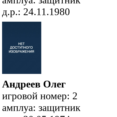
д.р.: 24.11.1980
Андреев Олег
игровой номер: 2
амплуа: защитник