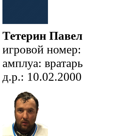
Тетерин Павел
игровой номер:
амплуа: вратарь
д.р.: 10.02.2000