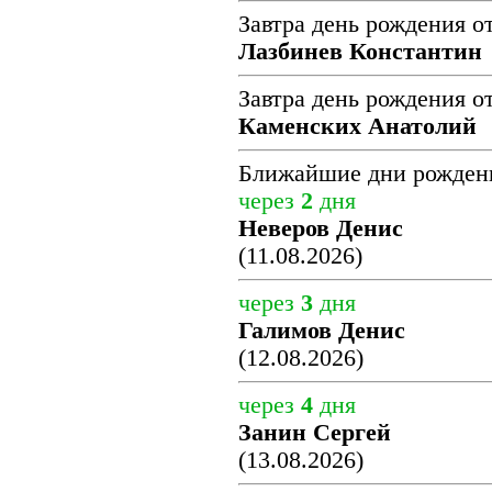
Завтра день рождения о
Лазбинев Константин
Завтра день рождения о
Каменских Анатолий
Ближайшие дни рожден
через
2
дня
Неверов Денис
(11.08.2026)
через
3
дня
Галимов Денис
(12.08.2026)
через
4
дня
Занин Сергей
(13.08.2026)