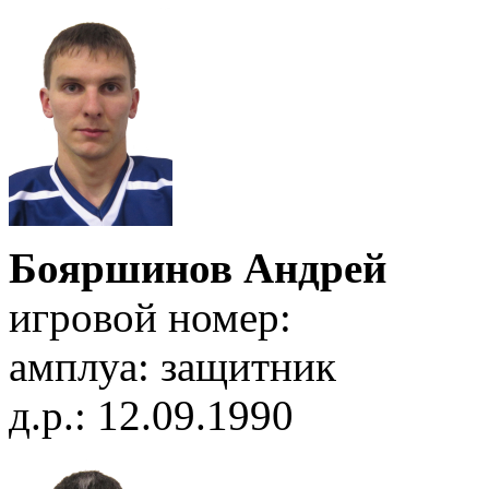
Бояршинов Андрей
игровой номер:
амплуа: защитник
д.р.: 12.09.1990