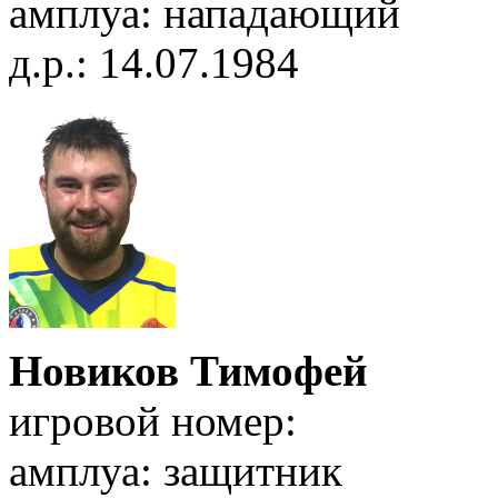
амплуа: нападающий
д.р.: 14.07.1984
Новиков Тимофей
игровой номер:
амплуа: защитник