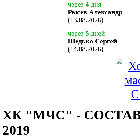
через
4
дня
Рысев Александр
(13.08.2026)
через
5
дней
Шедько Сергей
(14.08.2026)
ХК "МЧС" - СОСТАВ
2019