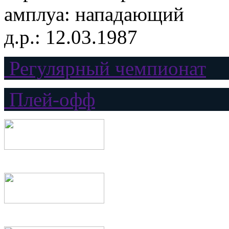
амплуа: нападающий
д.р.: 12.03.1987
Регулярный чемпионат
Плей-офф