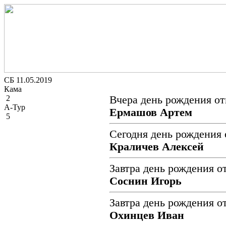
СБ 11.05.2019
Кама
2
Вчера день рождения от
А-Тур
Ермашов Артем
5
Сегодня день рождения 
Краличев Алексей
Завтра день рождения о
Соснин Игорь
Завтра день рождения о
Охинцев Иван