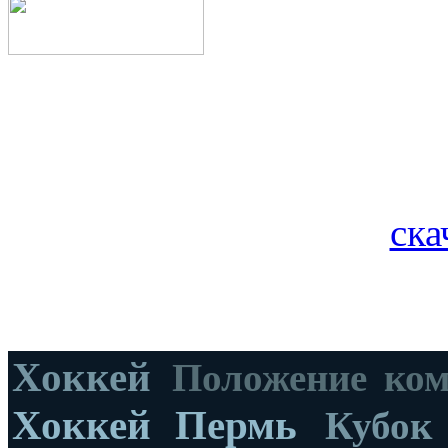
ска
Хоккей
Положение ко
Хоккей Пермь
Кубок