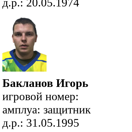
д.р.: 20.05.1974
Бакланов Игорь
игровой номер:
амплуа: защитник
д.р.: 31.05.1995