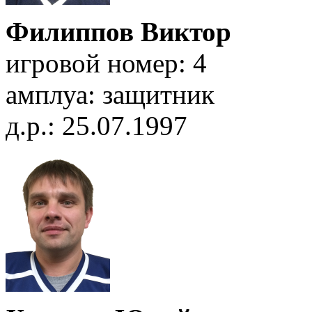
Филиппов Виктор
игровой номер: 4
амплуа: защитник
д.р.: 25.07.1997