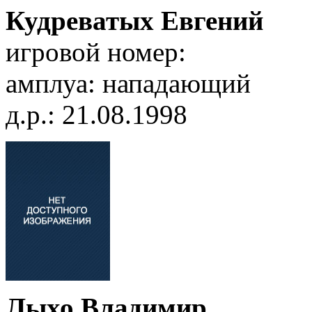
Кудреватых Евгений
игровой номер:
амплуа: нападающий
д.р.: 21.08.1998
Лыхо Владимир