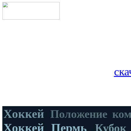
ска
Хоккей
Положение ко
Хоккей Пермь
Кубок