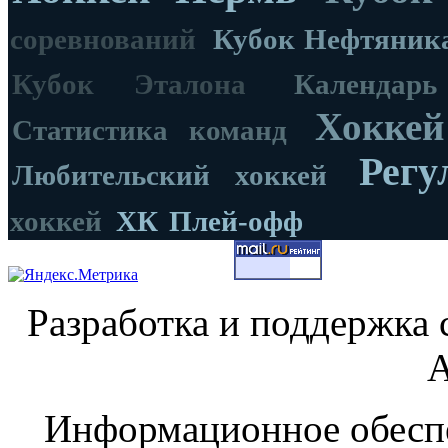
соревнований
Кубок Нефтяник
Кубок Эталона
Календар
Хоккей
Статистика команд
Регу
Любительский хоккей
хоккей
ХК
Плей-офф
Разработка и поддержка 
А
Информационное обеспе