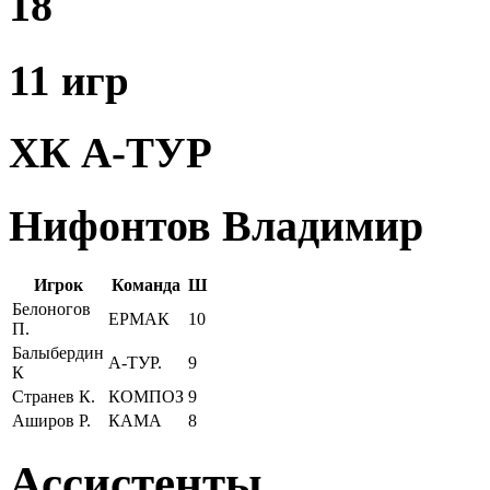
18
11 игр
ХК А-ТУР
Нифонтов Владимир
Игрок
Команда
Ш
Белоногов
ЕРМАК
10
П.
Балыбердин
А-ТУР.
9
К
Странев К.
КОМПОЗ
9
Аширов Р.
КАМА
8
Ассистенты