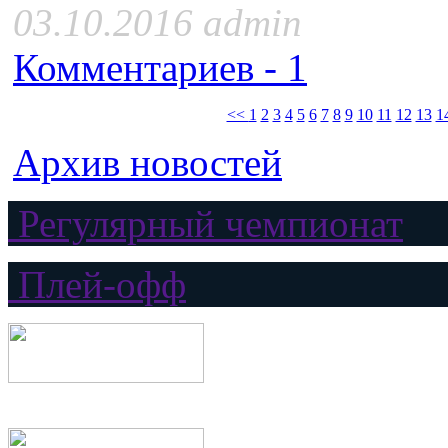
03.10.2016 admin
Комментариев - 1
<<
1
2
3
4
5
6
7
8
9
10
11
12
13
1
Архив новостей
Регулярный чемпионат
Плей-офф