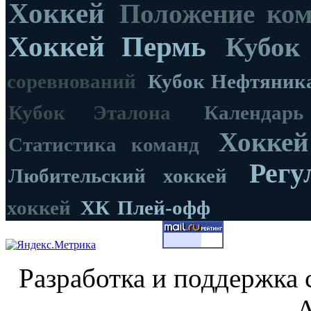
Хоккей
Положение ко
Хоккей Пермь
Кубок
соревнований
Кубок Нефтяник
Кубок Эталона
Календар
Хоккей
Статистика команд
Регу
Любительский хоккей
хоккей
ХК
Плей-офф
Разработка и поддержка 
А