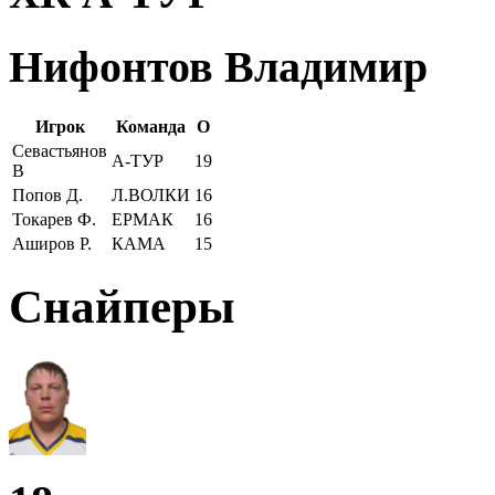
Нифонтов Владимир
Игрок
Команда
О
Севастьянов
А-ТУР
19
В
Попов Д.
Л.ВОЛКИ
16
Токарев Ф.
ЕРМАК
16
Аширов Р.
КАМА
15
Снайперы