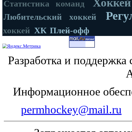
Хоккей
Статистика команд
Регу
Любительский хоккей
хоккей
ХК
Плей-офф
Разработка и поддержка 
А
Информационное обеспе
permhockey@mail.ru