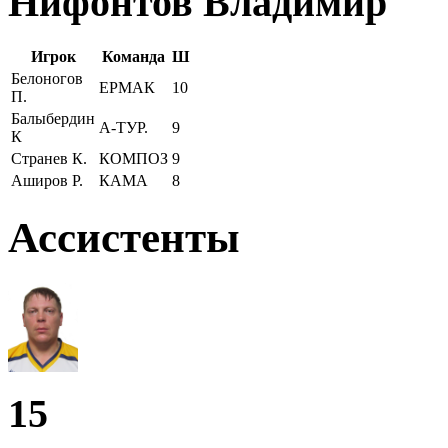
Нифонтов Владимир
Игрок
Команда
Ш
Белоногов
ЕРМАК
10
П.
Балыбердин
А-ТУР.
9
К
Странев К.
КОМПОЗ
9
Аширов Р.
КАМА
8
Ассистенты
15