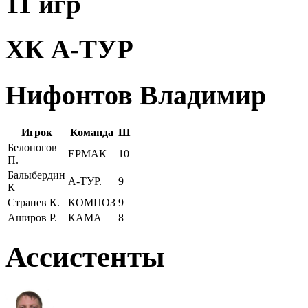
11 игр
ХК А-ТУР
Нифонтов Владимир
Игрок
Команда
Ш
Белоногов
ЕРМАК
10
П.
Балыбердин
А-ТУР.
9
К
Странев К.
КОМПОЗ
9
Аширов Р.
КАМА
8
Ассистенты