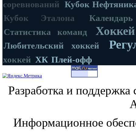
соревнований
Кубок Нефтяник
Кубок Эталона
Календар
Хоккей
Статистика команд
Регу
Любительский хоккей
хоккей
ХК
Плей-офф
Разработка и поддержка 
А
Информационное обеспе