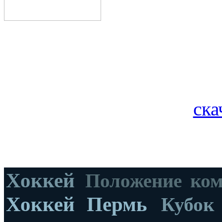
ска
Хоккей
Положение ко
Хоккей Пермь
Кубок