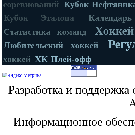
соревнований
Кубок Нефтяник
Кубок Эталона
Календар
Хоккей
Статистика команд
Регу
Любительский хоккей
хоккей
ХК
Плей-офф
Разработка и поддержка 
А
Информационное обеспе