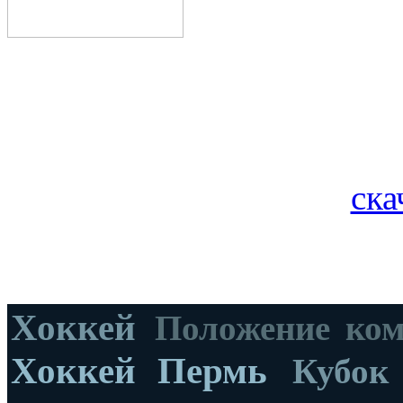
ска
Хоккей
Положение ко
Хоккей Пермь
Кубок