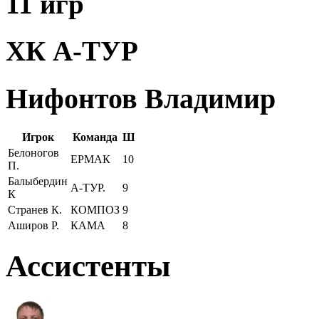
11 игр
ХК А-ТУР
Нифонтов Владимир
Игрок
Команда
Ш
Белоногов
ЕРМАК
10
П.
Балыбердин
А-ТУР.
9
К
Странев К.
КОМПОЗ
9
Аширов Р.
КАМА
8
Ассистенты