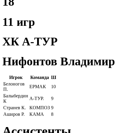
18
11 игр
ХК А-ТУР
Нифонтов Владимир
Игрок
Команда
Ш
Белоногов
ЕРМАК
10
П.
Балыбердин
А-ТУР.
9
К
Странев К.
КОМПОЗ
9
Аширов Р.
КАМА
8
Ассистенты