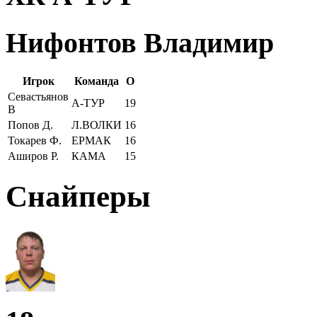
Нифонтов Владимир
Игрок
Команда
О
Севастьянов
А-ТУР
19
В
Попов Д.
Л.ВОЛКИ
16
Токарев Ф.
ЕРМАК
16
Аширов Р.
КАМА
15
Снайперы