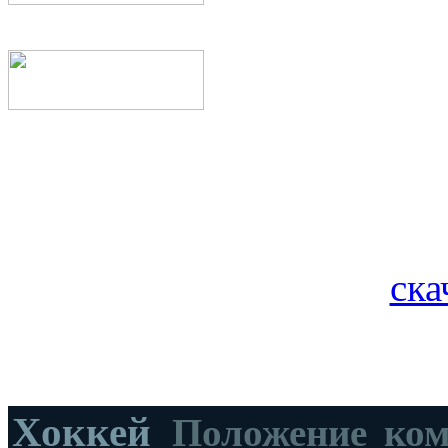
ска
Хоккей
Положение ко