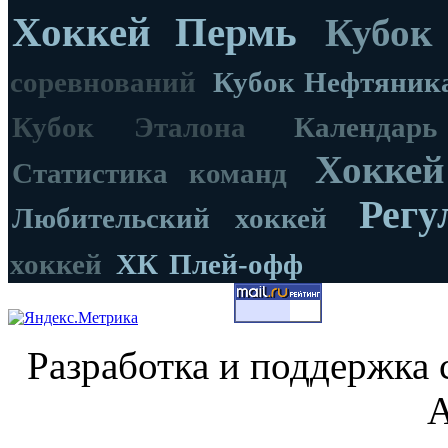
Хоккей Пермь
Кубок
соревнований
Кубок Нефтяник
Кубок Эталона
Календар
Хоккей
Статистика команд
Регу
Любительский хоккей
хоккей
ХК
Плей-офф
Разработка и поддержка 
А