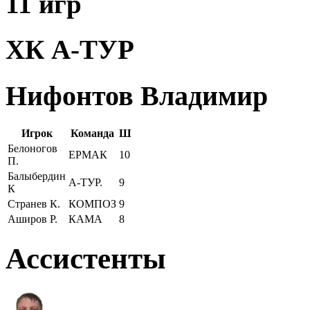
11 игр
ХК А-ТУР
Нифонтов Владимир
Игрок
Команда
Ш
Белоногов
ЕРМАК
10
П.
Балыбердин
А-ТУР.
9
К
Странев К.
КОМПОЗ
9
Аширов Р.
КАМА
8
Ассистенты