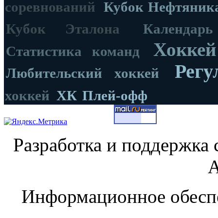
соревнований
Кубок Нефтяник
Кубок Эталона
Календар
Хоккей
Статистика команд
Регу
Любительский хоккей
хоккей
ХК
Плей-офф
Разработка и поддержка 
А
Информационное обеспе