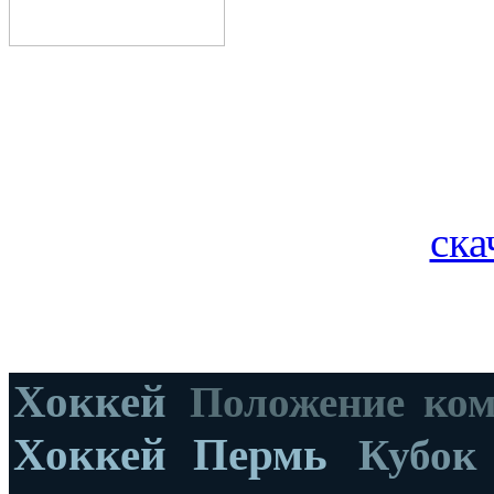
ска
Хоккей
Положение ко
Хоккей Пермь
Кубок