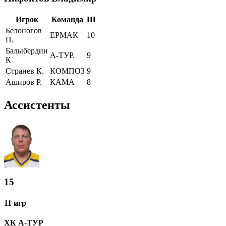
Игрок
Команда
Ш
Белоногов
ЕРМАК
10
П.
Балыбердин
А-ТУР.
9
К
Странев К.
КОМПОЗ
9
Аширов Р.
КАМА
8
Ассистенты
15
11 игр
ХК А-ТУР