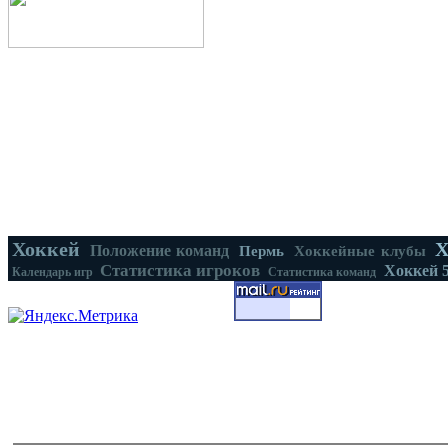
Хоккей
Х
Положение команд
Пермь
Хоккейные клубы
Статистика игроков
Хоккей 
Календарь игр
Статистика команд