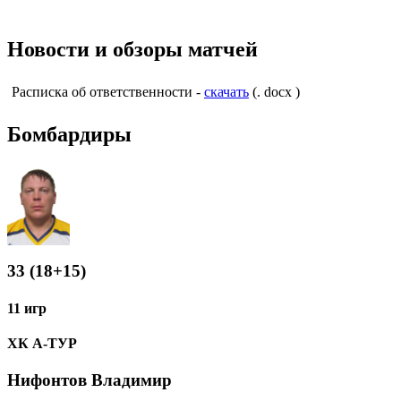
Новости и обзоры матчей
Расписка об ответственности -
скачать
(. docx )
Бомбардиры
33 (18+15)
11 игр
ХК А-ТУР
Нифонтов Владимир