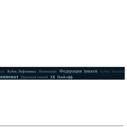
Федерация хоккея
ний
Кубок Нефтяника
Номинации
Кубок Эталона
мпионат
Пермский хоккей
ХК
Плей-офф