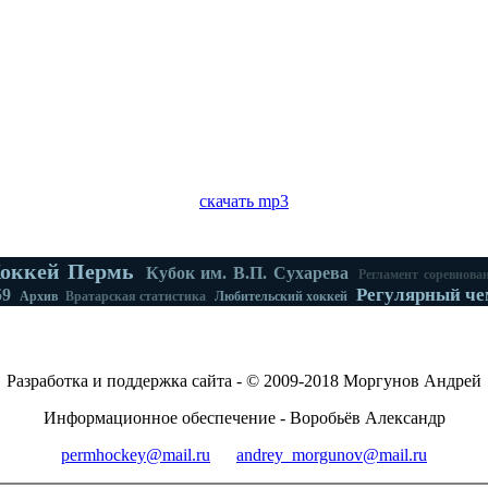
скачать mp3
оккей Пермь
Кубок им. В.П. Сухарева
Регламент соревнова
Регулярный че
59
Архив
Вратарская статистика
Любительский хоккей
Разработка и поддержка сайта - © 2009-2018 Моргунов Андрей
Информационное обеспечение - Воробьёв Александр
permhockey@mail.ru
andrey_morgunov@mail.ru