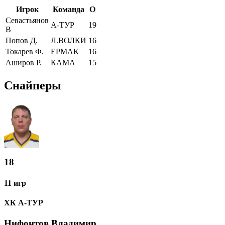
Игрок
Команда
О
Севастьянов
А-ТУР
19
В
Попов Д.
Л.ВОЛКИ
16
Токарев Ф.
ЕРМАК
16
Аширов Р.
КАМА
15
Снайперы
18
11 игр
ХК А-ТУР
Нифонтов Владимир