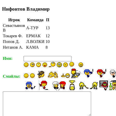
Нифонтов Владимир
Игрок
Команда
П
Севастьянов
А-ТУР
13
В
Токарев Ф.
ЕРМАК
12
Попов Д.
Л.ВОЛКИ
10
Неганов А.
КАМА
8
Имя:
Смайлы: