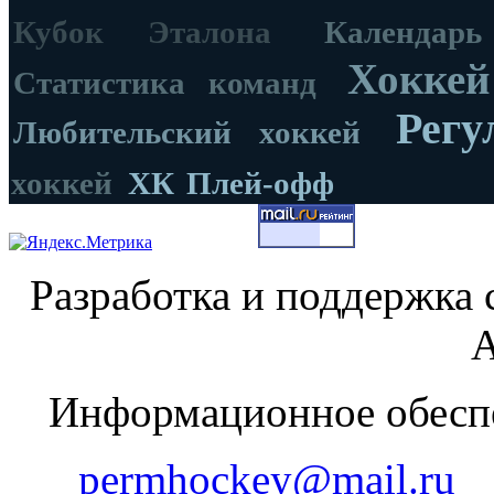
Кубок Эталона
Календар
Хоккей
Статистика команд
Регу
Любительский хоккей
хоккей
ХК
Плей-офф
Разработка и поддержка 
А
Информационное обеспе
permhockey@mail.ru