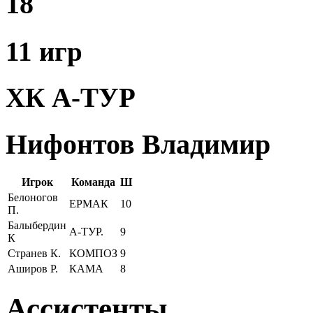
18
11 игр
ХК А-ТУР
Нифонтов Владимир
Игрок
Команда
Ш
Белоногов
ЕРМАК
10
П.
Балыбердин
А-ТУР.
9
К
Странев К.
КОМПОЗ
9
Аширов Р.
КАМА
8
Ассистенты