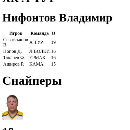
Нифонтов Владимир
Игрок
Команда
О
Севастьянов
А-ТУР
19
В
Попов Д.
Л.ВОЛКИ
16
Токарев Ф.
ЕРМАК
16
Аширов Р.
КАМА
15
Снайперы