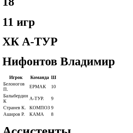
18
11 игр
ХК А-ТУР
Нифонтов Владимир
Игрок
Команда
Ш
Белоногов
ЕРМАК
10
П.
Балыбердин
А-ТУР.
9
К
Странев К.
КОМПОЗ
9
Аширов Р.
КАМА
8
Ассистенты