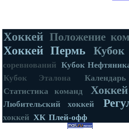
Хоккей
Положение ко
Хоккей Пермь
Кубок
соревнований
Кубок Нефтяник
Кубок Эталона
Календар
Хоккей
Статистика команд
Регу
Любительский хоккей
хоккей
ХК
Плей-офф