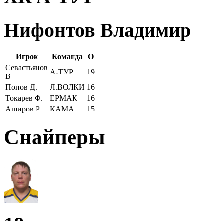
Нифонтов Владимир
Игрок
Команда
О
Севастьянов
А-ТУР
19
В
Попов Д.
Л.ВОЛКИ
16
Токарев Ф.
ЕРМАК
16
Аширов Р.
КАМА
15
Снайперы