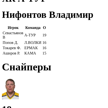
Нифонтов Владимир
Игрок
Команда
О
Севастьянов
А-ТУР
19
В
Попов Д.
Л.ВОЛКИ
16
Токарев Ф.
ЕРМАК
16
Аширов Р.
КАМА
15
Снайперы