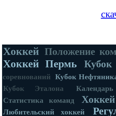
ска
Хоккей
Положение ко
Хоккей Пермь
Кубок
соревнований
Кубок Нефтяник
Кубок Эталона
Календар
Хоккей
Статистика команд
Регу
Любительский хоккей