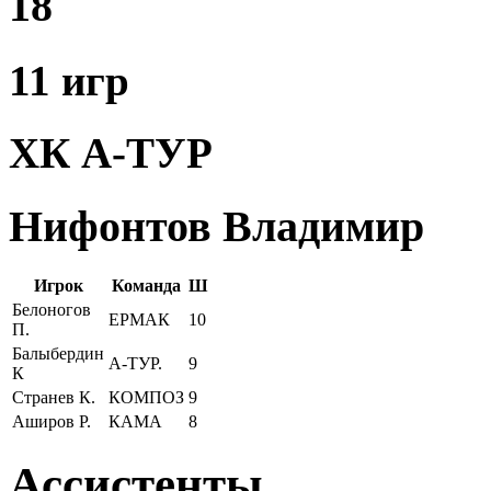
18
11 игр
ХК А-ТУР
Нифонтов Владимир
Игрок
Команда
Ш
Белоногов
ЕРМАК
10
П.
Балыбердин
А-ТУР.
9
К
Странев К.
КОМПОЗ
9
Аширов Р.
КАМА
8
Ассистенты