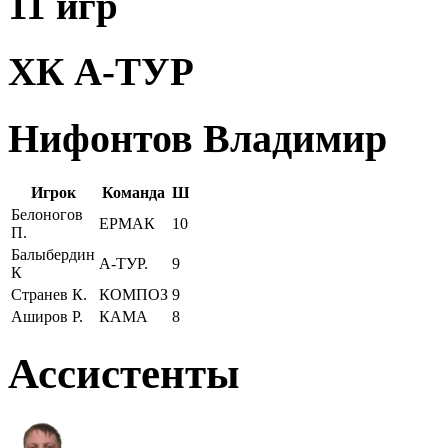
11 игр
ХК А-ТУР
Нифонтов Владимир
Игрок
Команда
Ш
Белоногов
ЕРМАК
10
П.
Балыбердин
А-ТУР.
9
К
Странев К.
КОМПОЗ
9
Аширов Р.
КАМА
8
Ассистенты