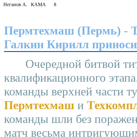
Неганов А.
КАМА
8
Пермтехмаш (Пермь) - Т
Галкин Кирилл приноси
Очередной битвой титан
квалификационного этапа.
команды верхней части т
Пермтехмаш
и
Техкомп
команды шли без поражени
матч весьма интригующи