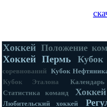
ска
Хоккей
Положение ко
Хоккей Пермь
Кубок
соревнований
Кубок Нефтяник
Кубок Эталона
Календар
Хоккей
Статистика команд
Регу
Любительский хоккей