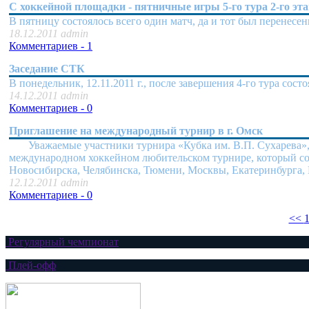
C хоккейной площадки - пятничные игры 5-го тура 2-го эт
В пятницу состоялось всего один матч, да и тот был перенес
18.12.2011 admin
Комментариев - 1
Заседание СТК
В понедельник, 12.11.2011 г., после завершения 4-го тура со
14.12.2011 admin
Комментариев - 0
Приглашение на международный турнир в г. Омск
Уважаемые участники турнира «Кубка им. В.П. Сухарева», и
международном хоккейном любительском турнире, который сост
Новосибирска, Челябинска, Тюмени, Москвы, Екатеринбурга,
12.12.2011 admin
Комментариев - 0
<<
Регулярный чемпионат
Плей-офф