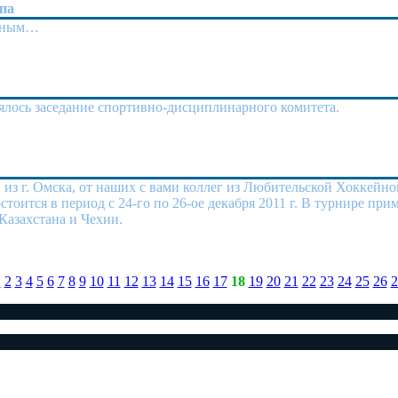
апа
енным…
стоялось заседание спортивно-дисциплинарного комитета.
з г. Омска, от наших с вами коллег из Любительской Хоккейно
оится в период с 24-го по 26-ое декабря 2011 г. В турнире при
 Казахстана и Чехии.
1
2
3
4
5
6
7
8
9
10
11
12
13
14
15
16
17
18
19
20
21
22
23
24
25
26
2