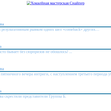
апа
за результативным рывком одних шел «comeback» других…
а
сто бывает без сюрпризов не обошлось! ...
апа
ах пятничного вечера интриги, с наступлением третьего период
а
ева скрестили представители Группы Б.