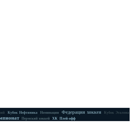
Федерация хоккея
ний
Кубок Нефтяника
Номинации
Кубок Эталона
мпионат
Пермский хоккей
ХК
Плей-офф