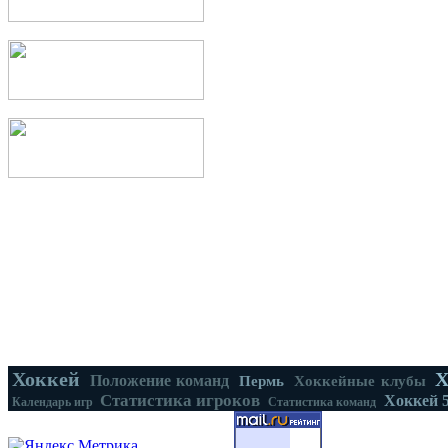
Хоккей
Х
Положение команд
Пермь
Хоккейные клубы
Статистика игроков
Хоккей 
Календарь игр
Статистика команд