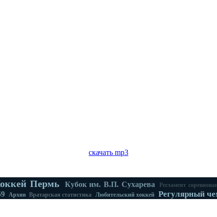
скачать mp3
оккей Пермь
Кубок им. В.П. Сухарева
Регламент соревнова
Регулярный че
59
Архив
Вратарская статистика
Любительский хоккей