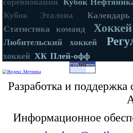
соревнований
Кубок Нефтяник
Кубок Эталона
Календар
Хоккей
Статистика команд
Регу
Любительский хоккей
хоккей
ХК
Плей-офф
Разработка и поддержка 
А
Информационное обеспе