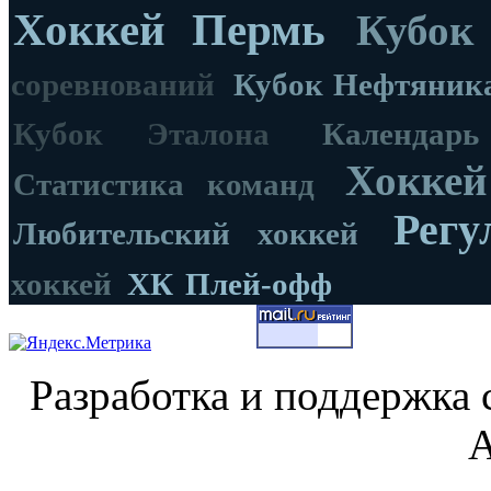
Хоккей Пермь
Кубок
соревнований
Кубок Нефтяник
Кубок Эталона
Календар
Хоккей
Статистика команд
Регу
Любительский хоккей
хоккей
ХК
Плей-офф
Разработка и поддержка 
А