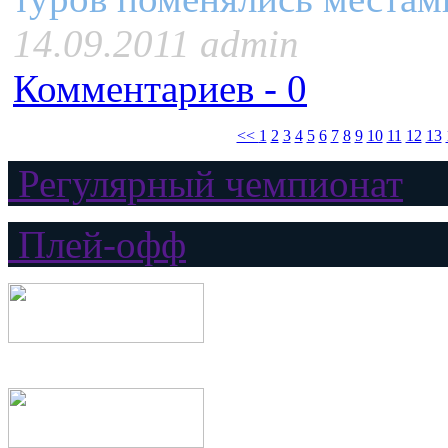
14.09.2011 admin
Комментариев - 0
<<
1
2
3
4
5
6
7
8
9
10
11
12
13
Регулярный чемпионат
Плей-офф