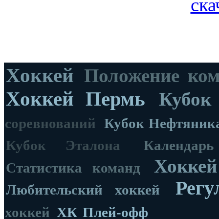
ска
Хоккей
Положение ко
Хоккей Пермь
Кубок
соревнований
Кубок Нефтяник
Кубок Эталона
Календар
Хоккей
Статистика команд
Регу
Любительский хоккей
хоккей
ХК
Плей-офф