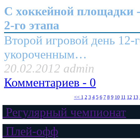
C хоккейной площадки -
2-го этапа
Второй игровой день 12-г
укороченным…
20.02.2012 admin
Комментариев - 0
<<
1
2
3
4
5
6
7
8
9
10
11
12
13
Регулярный чемпионат
Плей-офф