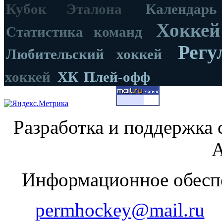
Кубок Эталона
Календар
Хоккей
Статистика команд
Регу
Любительский хоккей
хоккей
ХК
Плей-офф
Разработка и поддержка 
А
Информационное обеспе
permhockey@mail.ru