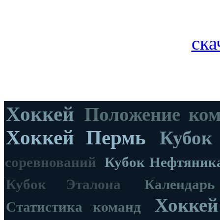
ска
Хоккей
Положение ко
Хоккей Пермь
Кубок
соревнований
Кубок Нефтяник
Кубок Эталона
Календар
Хоккей
Статистика команд