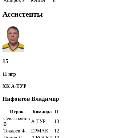
Аширов Р.
КАМА
8
Ассистенты
15
11 игр
ХК А-ТУР
Нифонтов Владимир
Игрок
Команда
П
Севастьянов
А-ТУР
13
В
Токарев Ф.
ЕРМАК
12
Попов Д.
Л.ВОЛКИ
10