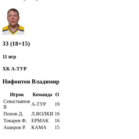
33 (18+15)
11 игр
ХК А-ТУР
Нифонтов Владимир
Игрок
Команда
О
Севастьянов
А-ТУР
19
В
Попов Д.
Л.ВОЛКИ
16
Токарев Ф.
ЕРМАК
16
Аширов Р.
КАМА
15