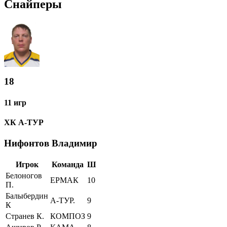
Снайперы
18
11 игр
ХК А-ТУР
Нифонтов Владимир
Игрок
Команда
Ш
Белоногов
ЕРМАК
10
П.
Балыбердин
А-ТУР.
9
К
Странев К.
КОМПОЗ
9