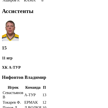
Аширов Р.
КАМА
8
Ассистенты
15
11 игр
ХК А-ТУР
Нифонтов Владимир
Игрок
Команда
П
Севастьянов
А-ТУР
13
В
Токарев Ф.
ЕРМАК
12
Попов Д.
Л.ВОЛКИ
10