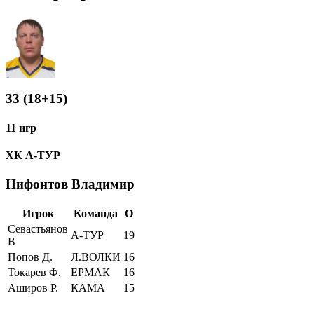
33 (18+15)
11 игр
ХК А-ТУР
Нифонтов Владимир
Игрок
Команда
О
Севастьянов
А-ТУР
19
В
Попов Д.
Л.ВОЛКИ
16
Токарев Ф.
ЕРМАК
16
Аширов Р.
КАМА
15