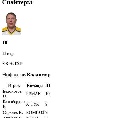
Снайперы
18
11 игр
ХК А-ТУР
Нифонтов Владимир
Игрок
Команда
Ш
Белоногов
ЕРМАК
10
П.
Балыбердин
А-ТУР.
9
К
Странев К.
КОМПОЗ
9