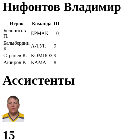
Нифонтов Владимир
Игрок
Команда
Ш
Белоногов
ЕРМАК
10
П.
Балыбердин
А-ТУР.
9
К
Странев К.
КОМПОЗ
9
Аширов Р.
КАМА
8
Ассистенты
15