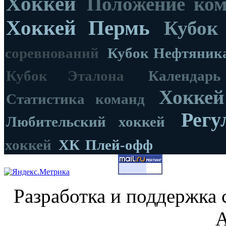
Хоккей
Положение ко
Хоккей Пермь
Кубок
соревнований
Кубок Нефтяник
Кубок Эталона
Календар
Хоккей
Статистика команд
Регу
Любительский хоккей
хоккей
ХК
Плей-офф
Разработка и поддержка 
А